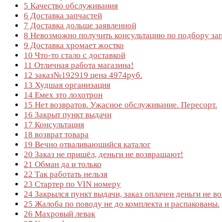
5
Качество обслуживания
6
Доставка запчастей
7
Доставка дольше заявленной
8
Невозможно получить консультацию по подбору за
9
Доставка хромает жостко
10
Что-то стало с доставкой
11
Отличная работа магазина!
12
заказ№192919 цена 4974руб.
13
Худшая организация
14
Емех зто лохотрон
15
Нет возвратов. Ужасное обслуживание. Пересорт.
16
Закрыт пункт выдачи
17
Консультация
18
возврат товара
19
Вечно отваливающийся каталог
20
Заказ не пришёл, деньги не возвращают!
21
Обман да и только
22
Так работать нельзя
23
Стартер по VIN номеру
24
Закрылся пункт выдачи, заказ оплачен деньги не в
25
Жалоба по поводу не до комплекта и распакованы.
26
Махровый левак