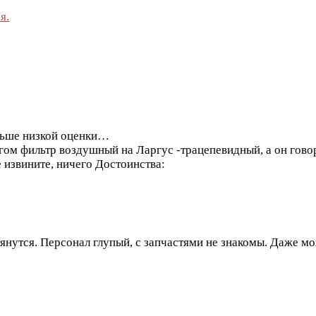
я.
льше низкой оценки…
нгом фильтр воздушный на Ларгус -трацепевидный, а он гов
 извините, ничего
Достоинства:
тянутся. Персонал глупый, с запчастями не знакомы. Даже м