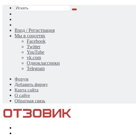
Искать
Switch
skin
Sidebar
Случайная
статья
Вход / Регистрация
Мы в соцсетях
Facebook
Twitter
YouTube
vk.com
Одноклассники
Telegram
Форум
Добавить фирму
Карта сайта
О сайте
Обратная связь
Меню
Искать