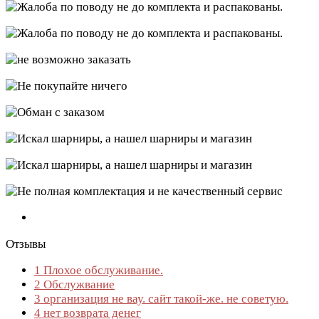
Отзывы
1
Плохое обслуживание.
2
Обслужвание
3
организация не вау. сайт такой-же. не советую.
4
нет возврата денег