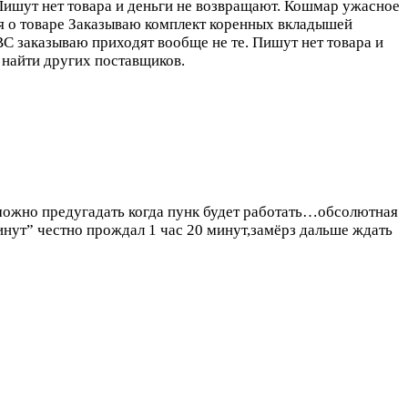
Пишут нет товара и деньги не возвращают. Кошмар ужасное
ия о товаре Заказываю комплект коренных вкладышей
ВС заказываю приходят вообще не те. Пишут нет товара и
 найти других поставщиков.
можно предугадать когда пунк будет работать…обсолютная
минут” честно прождал 1 час 20 минут,замёрз дальше ждать