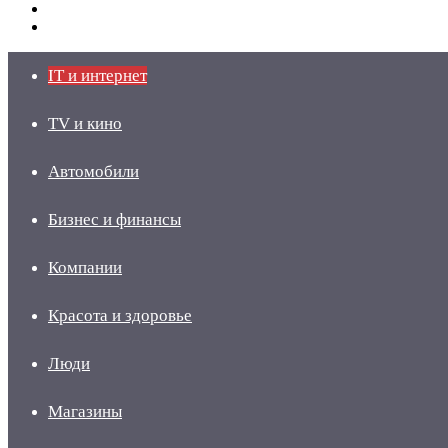
Switch
skin
Войти
IT и интернет
TV и кино
Автомобили
Бизнес и финансы
Компании
Красота и здоровье
Люди
Магазины