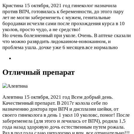
Кристина
15 октября, 2021 год
гинеколог назначила
против ВПЧ, готовилась к беременности, до этого пару
лет не могли забеременеть с мужем, генитальные
бородавки исчезли сами после прохождения курса в 10
уколов, просто чудо, а не средство!
Но очень болезненный при уколе. Очень. В аптеке сказали
что можно разврдить лидокаином-новокаином, и
проблема ушла. дочке уже 6 месяцев.все нормально
Отличный препарат
Алевтина
15 октября, 2021 год
Всем добрый день.
Качественный препарат. В 2017г колола себе по
назначению доктора при ВПЧ и дисплазии шейки, от
своего гинеколога в день 1 укол 10 уколовс, помог! После
забеременела (для этого и лечилась от ВПЧ), родила 1,5
года назад здоровую дочь естественным путем рожала.
Раз в пол года сдаю цитологию и впч, все отрицательно!!!