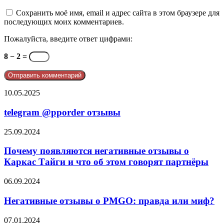
Сохранить моё имя, email и адрес сайта в этом браузере для
последующих моих комментариев.
Пожалуйста, введите ответ цифрами:
8 − 2 =
telegram
10.05.2025
@pporder
отзывы
telegram @pporder отзывы
Почему
25.09.2024
появляются
негативные
Почему появляются негативные отзывы о
отзывы
Каркас Тайги и что об этом говорят партнёры
о
Каркас
Негативные
06.09.2024
Тайги
отзывы
и
о
Негативные отзывы о PMGO: правда или миф?
что
PMGO:
об
правда
OGW
07.01.2024
этом