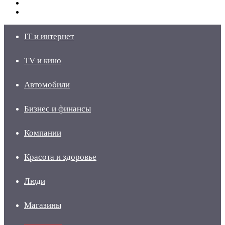
Switch
skin
Войти
IT и интернет
TV и кино
Автомобили
Бизнес и финансы
Компании
Красота и здоровье
Люди
Магазины