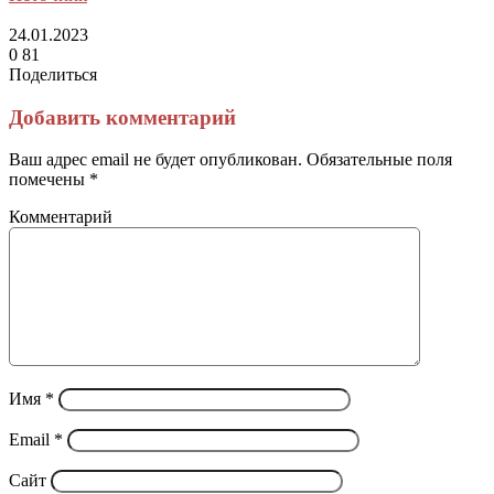
24.01.2023
0
81
Поделиться
Facebook
Twitter
LinkedIn
Tumblr
Reddit
Вконтакте
Одноклассники
Skype
Messenger
Messenger
WhatsApp
Telegram
Viber
Line
Поделиться
Печатать
через
Добавить комментарий
электронную
почту
Ваш адрес email не будет опубликован.
Обязательные поля
помечены
*
Комментарий
Имя
*
Email
*
Сайт