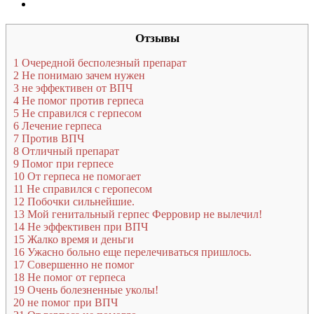
Отзывы
1
Очередной бесполезный препарат
2
Не понимаю зачем нужен
3
не эффективен от ВПЧ
4
Не помог против герпеса
5
Не справился с герпесом
6
Лечение герпеса
7
Против ВПЧ
8
Отличный препарат
9
Помог при герпесе
10
От герпеса не помогает
11
Не справился с геропесом
12
Побочки сильнейшие.
13
Мой генитальный герпес Ферровир не вылечил!
14
Не эффективен при ВПЧ
15
Жалко время и деньги
16
Ужасно больно еще перелечиваться пришлось.
17
Совершенно не помог
18
Не помог от герпеса
19
Очень болезненные уколы!
20
не помог при ВПЧ