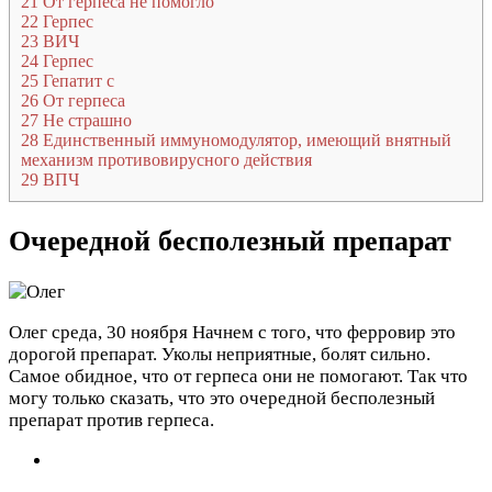
21
От герпеса не помогло
22
Герпес
23
ВИЧ
24
Герпес
25
Гепатит с
26
От герпеса
27
Не страшно
28
Единственный иммуномодулятор, имеющий внятный
механизм противовирусного действия
29
ВПЧ
Очередной бесполезный препарат
Олег
среда, 30 ноября
Начнем с того, что ферровир это
дорогой препарат. Уколы неприятные, болят сильно.
Самое обидное, что от герпеса они не помогают. Так что
могу только сказать, что это очередной бесполезный
препарат против герпеса.