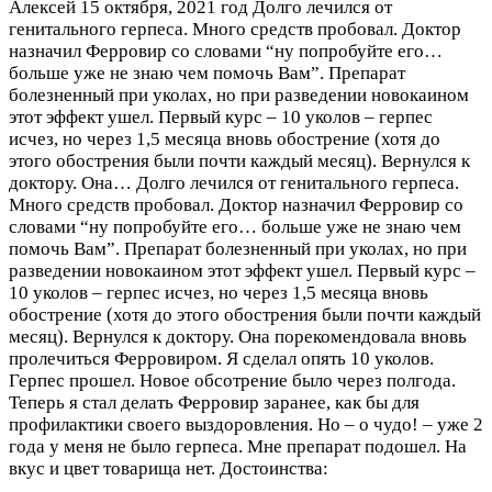
Алексей
15 октября, 2021 год
Долго лечился от
генитального герпеса. Много средств пробовал. Доктор
назначил Ферровир со словами “ну попробуйте его…
больше уже не знаю чем помочь Вам”. Препарат
болезненный при уколах, но при разведении новокаином
этот эффект ушел. Первый курс – 10 уколов – герпес
исчез, но через 1,5 месяца вновь обострение (хотя до
этого обострения были почти каждый месяц). Вернулся к
доктору. Она…
Долго лечился от генитального герпеса.
Много средств пробовал. Доктор назначил Ферровир со
словами “ну попробуйте его… больше уже не знаю чем
помочь Вам”. Препарат болезненный при уколах, но при
разведении новокаином этот эффект ушел. Первый курс –
10 уколов – герпес исчез, но через 1,5 месяца вновь
обострение (хотя до этого обострения были почти каждый
месяц). Вернулся к доктору. Она порекомендовала вновь
пролечиться Ферровиром. Я сделал опять 10 уколов.
Герпес прошел. Новое обсотрение было через полгода.
Теперь я стал делать Ферровир заранее, как бы для
профилактики своего выздоровления. Но – о чудо! – уже 2
года у меня не было герпеса. Мне препарат подошел. На
вкус и цвет товарища нет.
Достоинства: