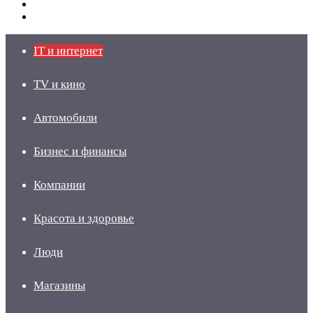
Switch
skin
Войти
IT и интернет
TV и кино
Автомобили
Бизнес и финансы
Компании
Красота и здоровье
Люди
Магазины