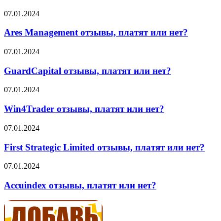
отзывы
Ares
07.01.2024
Management
отзывы,
Ares Management отзывы, платят или нет?
платят
или
GuardCapital
07.01.2024
нет?
отзывы,
платят
GuardCapital отзывы, платят или нет?
или
нет?
Win4Trader
07.01.2024
отзывы,
платят
Win4Trader отзывы, платят или нет?
или
нет?
First
07.01.2024
Strategic
Limited
First Strategic Limited отзывы, платят или нет?
отзывы,
платят
Accuindex
07.01.2024
или
отзывы,
нет?
платят
Accuindex отзывы, платят или нет?
или
нет?