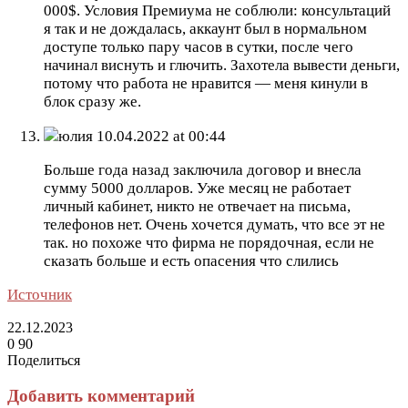
000$. Условия Премиума не соблюли: консультаций
я так и не дождалась, аккаунт был в нормальном
доступе только пару часов в сутки, после чего
начинал виснуть и глючить. Захотела вывести деньги,
потому что работа не нравится — меня кинули в
блок сразу же.
юлия
10.04.2022 at 00:44
Больше года назад заключила договор и внесла
сумму 5000 долларов. Уже месяц не работает
личный кабинет, никто не отвечает на письма,
телефонов нет. Очень хочется думать, что все эт не
так. но похоже что фирма не порядочная, если не
сказать больше и есть опасения что слились
Источник
22.12.2023
0
90
Поделиться
Facebook
Twitter
LinkedIn
Tumblr
Reddit
Вконтакте
Одноклассники
Skype
Messenger
Messenger
WhatsApp
Telegram
Viber
Line
Поделиться
Печатать
через
Добавить комментарий