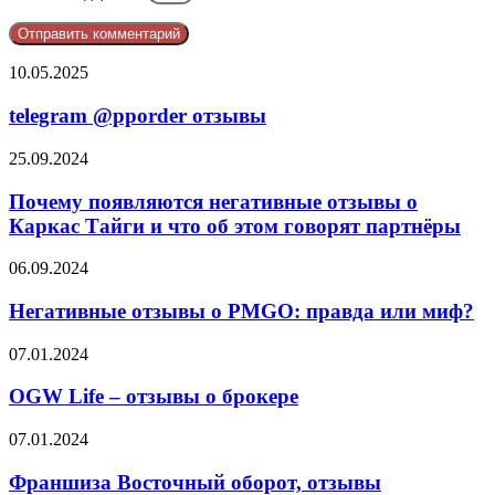
telegram
10.05.2025
@pporder
отзывы
telegram @pporder отзывы
Почему
25.09.2024
появляются
негативные
Почему появляются негативные отзывы о
отзывы
Каркас Тайги и что об этом говорят партнёры
о
Каркас
Негативные
06.09.2024
Тайги
отзывы
и
о
Негативные отзывы о PMGO: правда или миф?
что
PMGO:
об
правда
OGW
07.01.2024
этом
или
Life
говорят
миф?
–
OGW Life – отзывы о брокере
партнёры
отзывы
о
Франшиза
07.01.2024
брокере
Восточный
оборот,
Франшиза Восточный оборот, отзывы