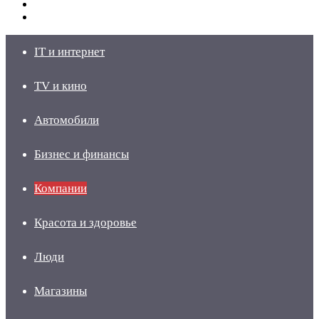
Switch
skin
Войти
IT и интернет
TV и кино
Автомобили
Бизнес и финансы
Компании
Красота и здоровье
Люди
Магазины