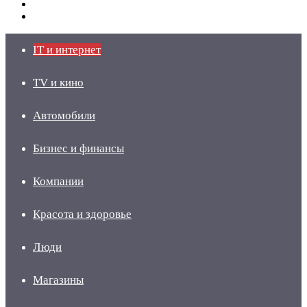
Switch
skin
Войти
IT и интернет
TV и кино
Автомобили
Бизнес и финансы
Компании
Красота и здоровье
Люди
Магазины