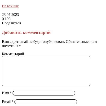
Источник
23.07.2023
0
100
Поделиться
Facebook
Twitter
LinkedIn
Tumblr
Reddit
Вконтакте
Одноклассники
Skype
Messenger
Messenger
WhatsApp
Telegram
Viber
Line
Поделиться
Печатать
через
Добавить комментарий
электронную
почту
Ваш адрес email не будет опубликован.
Обязательные поля
помечены
*
Комментарий
Имя
*
Email
*