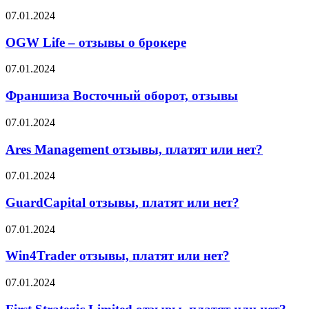
об
правда
OGW
07.01.2024
этом
или
Life
говорят
миф?
–
OGW Life – отзывы о брокере
партнёры
отзывы
о
Франшиза
07.01.2024
брокере
Восточный
оборот,
Франшиза Восточный оборот, отзывы
отзывы
Ares
07.01.2024
Management
отзывы,
Ares Management отзывы, платят или нет?
платят
или
GuardCapital
07.01.2024
нет?
отзывы,
платят
GuardCapital отзывы, платят или нет?
или
нет?
Win4Trader
07.01.2024
отзывы,
платят
Win4Trader отзывы, платят или нет?
или
нет?
First
07.01.2024
Strategic
Limited