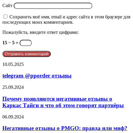
Сайт
Сохранить моё имя, email и адрес сайта в этом браузере для
последующих моих комментариев.
Пожалуйста, введите ответ цифрами:
15 − 5 =
telegram
10.05.2025
@pporder
отзывы
telegram @pporder отзывы
Почему
25.09.2024
появляются
негативные
Почему появляются негативные отзывы о
отзывы
Каркас Тайги и что об этом говорят партнёры
о
Каркас
Негативные
06.09.2024
Тайги
отзывы
и
о
Негативные отзывы о PMGO: правда или миф?
что
PMGO: