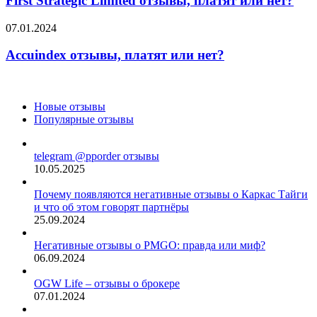
First Strategic Limited отзывы, платят или нет?
отзывы,
платят
Accuindex
07.01.2024
или
отзывы,
нет?
платят
Accuindex отзывы, платят или нет?
или
нет?
Новые отзывы
Популярные отзывы
telegram @pporder отзывы
10.05.2025
Почему появляются негативные отзывы о Каркас Тайги
и что об этом говорят партнёры
25.09.2024
Негативные отзывы о PMGO: правда или миф?
06.09.2024
OGW Life – отзывы о брокере
07.01.2024