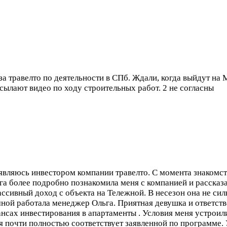
за травелто по деятельности в СПб. Ждали, когда выйдут н
исылают видео по ходу строительных работ.
2 не согласны
 являюсь инвестором компании травелто. С момента знакомст
а более подробно познакомила меня с компанией и рассказа
ассивный доход с объекта на Тележной. В несезон она не с
мной работала менеджер Ольга. Приятная девушка и ответст
ансах инвестирования в апартаменты . Условия меня устроил
тя почти полностью соответствует заявленной по программе. 