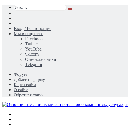
Искать
Switch
skin
Sidebar
Случайная
статья
Вход / Регистрация
Мы в соцсетях
Facebook
Twitter
YouTube
vk.com
Одноклассники
Telegram
Форум
Добавить фирму
Карта сайта
О сайте
Обратная связь
Меню
Искать
Switch