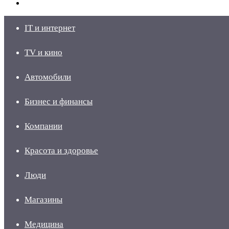
skin
Войти
IT и интернет
TV и кино
Автомобили
Бизнес и финансы
Компании
Красота и здоровье
Люди
Магазины
Медицина