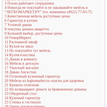
3
Плохо работают сотрудники
4
Никогда не покупайте и не заказывайте мебель в
“ЛЕГКОМАРКЕТ.РУ” тел. компании (4922) 77-83-75.
5
Качественная мебель доступные цены
6
Гарнитур в кухню
7
Угловой диван
8
покупка дивана амаретто
9
Большой выбор, доступные цены
10
ГеморМаркет
11
Распашной шкаф
12
Кухня на заказ
13
Не покупайте тут мебель
14
Кухня классика
15
Диван в комнату
16
Мебель в детскую
17
Ужасный магазин
18
Даван Авгкстин
19
Отличный кухонный гарнитур
20
Мебель из legkomarket.ru опасна для здоровья
21
Кровать отличная
22
Не возвращают деньги за бракованные диваны
23
Обеденный стол
24
Кухоный гарнитур
25
Стенка в гостиную
26
Очень посредственно