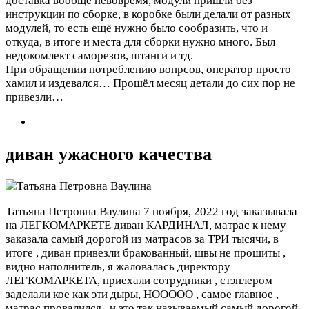
доставка вообще невовремя, модули пришли без
инструкции по сборке, в коробке были делали от разных
модулей, то есть ещё нужно было сообразить, что и
откуда, в итоге и места для сборки нужно много. Был
недокомлект саморезов, штанги и тд.
При обращении потреблению вопрсов, оператор просто
хамил и издевался… Прошёл месяц детали до сих пор не
привезли…
диван ужасного качества
Татьяна Петровна Ваулина
7 ноября, 2022 год
заказывала
на ЛЕГКОМАРКЕТЕ диван КАРДИНАЛ, матрас к нему
заказала самый дорогой из матрасов за ТРИ тысячи, в
итоге , диван привезли бракованный, швы не прошиты ,
видно наполнитель, я жаловалась директору
ЛЕГКОМАРКЕТА, приехали сотрудники , стэплером
заделали кое как эти дыры, НООООО , самое главное ,
матрас провалился , и это так называемый самый дорогой