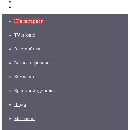
Switch
skin
Войти
IT и интернет
TV и кино
Автомобили
Бизнес и финансы
Компании
Красота и здоровье
Люди
Магазины