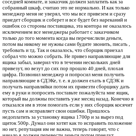
соседней комнате, и заказчик должен заплатить как за
собранный шкаф, считаю это не нормально. И как только
менеджер меня не уверял, что мы все привезем и сразу
приедет сборщик и соберет и все будет без нареканий и
ошибок со стороны поставщика, эта контора не оказалось
исключением все менеджеры работает с заказчиком
только до того момента когда вы перечислили деньги,
потом вы никому не нужны сами будите звонить, писать ,
требовать и тд. Так и оказалось, что сборщик приехал
собрал что можно собрать. Не привез направляющие для
ящика забыл, заверил что в течении нескольких дней
привезут, но везут до сих пор прошло 40 дней, плохая
цифра. Позвонил менеджер и попросил меня получить
направляющие в СДЭКе, т. е. я должен ехать в СДЭК и
получать направляйки потом их привезти сборщику дать
ему в руки и попросить поставьте пожалуйста мне ящик,
который вы должны поставить уже месяц назад. Конечно я
отказался им в этом помогать если у них сборщик косячит
пусть сам и исправляет свои ошибки. Пришлось
недоплатить за установку ящика 1700р и за вырез под
щиток 500р. Думал они хотят как то исправить положение
но нет, репутация им не важна, теперь говорят, что с
начало я должен перевести деньги потом приедут