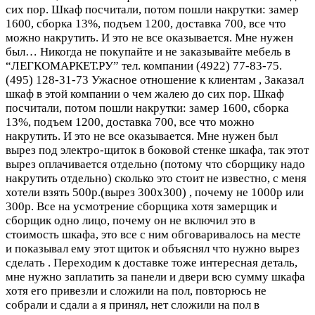
сих пор. Шкаф посчитали, потом пошли накрутки: замер
1600, сборка 13%, подъем 1200, доставка 700, все что
можно накрутить. И это не все оказывается. Мне нужен
был…
Никогда не покупайте и не заказывайте мебель в
“ЛЕГКОМАРКЕТ.РУ” тел. компании (4922) 77-83-75.
(495) 128-31-73 Ужасное отношение к клиентам , Заказал
шкаф в этой компании о чем жалею до сих пор. Шкаф
посчитали, потом пошли накрутки: замер 1600, сборка
13%, подъем 1200, доставка 700, все что можно
накрутить. И это не все оказывается. Мне нужен был
вырез под электро-щиток в боковой стенке шкафа, так этот
вырез оплачивается отдельно (потому что сборщику надо
накрутить отдельно) сколько это стоит не известно, с меня
хотели взять 500р.(вырез 300х300) , почему не 1000р или
300р. Все на усмотрение сборщика хотя замерщик и
сборщик одно лицо, почему он не включил это в
стоимость шкафа, это все с ним обговаривалось на месте
и показывал ему этот щиток и объяснял что нужно вырез
сделать . Переходим к доставке тоже интересная деталь,
мне нужно заплатить за панели и двери всю сумму шкафа
хотя его привезли и сложили на пол, повторюсь не
собрали и сдали а я принял, нет сложили на пол в