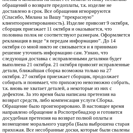
обращений о возврате предоплаты, т.к. изделие не
доставлено в срок. Все обращения игнорируются
(Спасибо, Милана за Вашу “прекрасную”
клиентоориентированность). Изделие привозят 9 октября,
сборщик приезжает 11 октября и оказывается, что
половина полок не соответствуют размерам. Оформляется
рекламация в виде “я передам информацию”. До 14
октября со мной никто не связывается и я принимаю
решение уточнить информацию сам. Узнаю, что
следующая доставка с исправленными деталями будет
выполнена 21 октября. 21 октября привозят исправленные
детали, ближайшая сборка возможна только на 27
октября. 27 октября приезжает сборщик, продолжает
собирать и понимает, что прихожую невозможно собрать,
т.к. вновь не хватает деталей, а некоторые из них с
дефектом. За это время была написана претензия на
возврат средств, либо компенсация услуги Сборка.
Обращение было проигнорировано. В настоящее время
направлено обращение в Роспотребнадзор и готовится
досудебная претензия на возврат полной оплаты и
возмещение морального ущерба (Была выброшена старая
прихожая. Все несобранные доски, которые были свалены