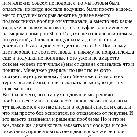
нам конечно совсем не подошел, но мы готовы были
оплатить, но когда достали подушки, были просто в шоке,
место подушек которые лежат на диване вместо
подлокотников вообще отсутствовали, а вместо них какие
то, даже незнаю как назвать, то ли пуфик то ли мешочек
размером примерно 30 на 15 даже не наполненый толком ,
полупустой, а большие подушки мы даже не стали
доставать было видно что сделаны так себе. Поскольку
цвет вообще не соответствовал и никому не понравился,да
еще и подушки не понятные ( это уже и не амаретто
совсем модель получилась) мы от дивана отказались что и
понятно. Менеджер уверяла что цвет по ее фото
соответствует реальному фото.Менеджер была очень
терпелива любезна, ничего сказать не могу,но цвет ну
совсем не тот
Все бы ничего, но нам нужен диван и мы решили
пообщаться с магазином, чтобы вновь заказать диван и
тут выясняется что нас внесли в черный список и сказали
что мы просто без основательно отказались от покупки. И
это вместо извинения и решения проблемы Но и это не
все, такой же диван хотела заказать моя соседка и тоже
позвонила, причем мы посовещавшись все же решили