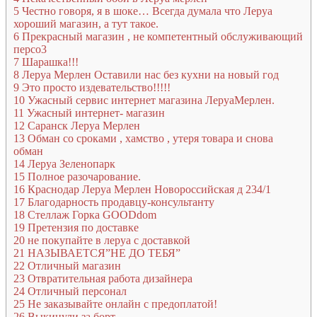
5
Честно говоря, я в шоке… Всегда думала что Леруа
хороший магазин, а тут такое.
6
Прекрасный магазин , не компетентный обслуживающий
персо3
7
Шарашка!!!
8
Леруа Мерлен Оставили нас без кухни на новый год
9
Это просто издевательство!!!!!
10
Ужасный сервис интернет магазина ЛеруаМерлен.
11
Ужасный интернет- магазин
12
Саранск Леруа Мерлен
13
Обман со сроками , хамство , утеря товара и снова
обман
14
Леруа Зеленопарк
15
Полное разочарование.
16
Краснодар Леруа Мерлен Новороссийская д 234/1
17
Благодарность продавцу-консультанту
18
Стеллаж Горка GOODdom
19
Претензия по доставке
20
не покупайте в леруа с доставкой
21
НАЗЫВАЕТСЯ”НЕ ДО ТЕБЯ”
22
Отличный магазин
23
Отвратительная работа дизайнера
24
Отличный персонал
25
Не заказывайте онлайн с предоплатой!
26
Выкинули за борт