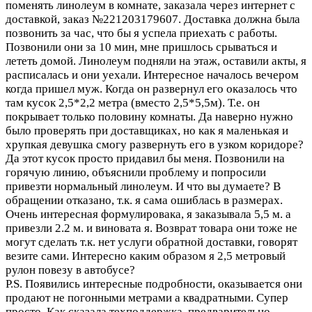
поменять линолеум в комнате, заказала через интернет с
доставкой, заказ №221203179607. Доставка должна была
позвонить за час, что бы я успела приехать с работы.
Позвонили они за 10 мин, мне пришлось срываться и
лететь домой. Линолеум подняли на этаж, оставили акты, я
расписалась и они уехали. Интересное началось вечером
когда пришел муж. Когда он развернул его оказалось что
там кусок 2,5*2,2 метра (вместо 2,5*5,5м). Т.е. он
покрывает только половину комнаты. Да наверно нужно
было проверять при доставщиках, но как я маленькая и
хрупкая девушка смогу развернуть его в узком коридоре?
Да этот кусок просто придавил бы меня. Позвонили на
горячую линию, объяснили проблему и попросили
привезти нормальный линолеум. И что вы думаете? В
обращении отказано, т.к. я сама ошиблась в размерах.
Очень интересная формулировака, я заказывала 5,5 м. а
привезли 2.2 м. и виновата я. Возврат товара они тоже не
могут сделать т.к. нет услуги обратной доставки, говорят
везите сами. Интересно каким образом я 2,5 метровый
рулон повезу в автобусе?
P.S. Появились интересные подробности, оказывается они
продают не погонными метрами а квадратными. Супер
просто. Как сказала техподдержка, предварительно