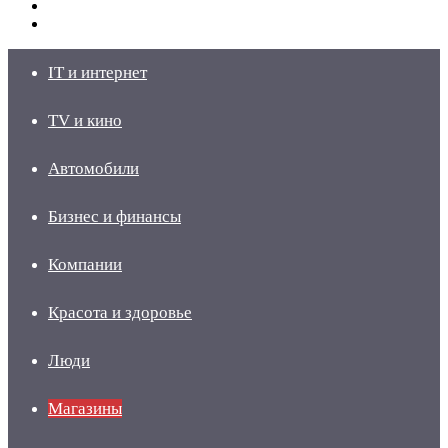
Switch
skin
Войти
IT и интернет
TV и кино
Автомобили
Бизнес и финансы
Компании
Красота и здоровье
Люди
Магазины