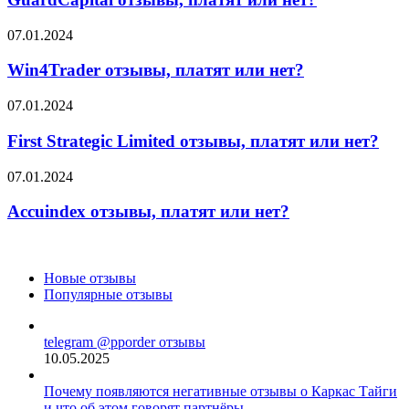
или
нет?
Win4Trader
07.01.2024
отзывы,
платят
Win4Trader отзывы, платят или нет?
или
нет?
First
07.01.2024
Strategic
Limited
First Strategic Limited отзывы, платят или нет?
отзывы,
платят
Accuindex
07.01.2024
или
отзывы,
нет?
платят
Accuindex отзывы, платят или нет?
или
нет?
Новые отзывы
Популярные отзывы
telegram @pporder отзывы
10.05.2025
Почему появляются негативные отзывы о Каркас Тайги
и что об этом говорят партнёры