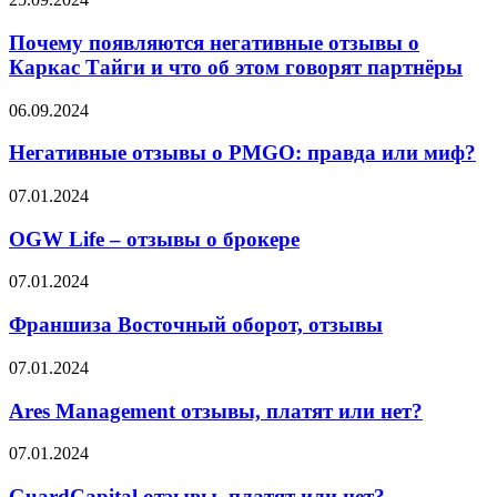
появляются
негативные
Почему появляются негативные отзывы о
отзывы
Каркас Тайги и что об этом говорят партнёры
о
Каркас
Негативные
06.09.2024
Тайги
отзывы
и
о
Негативные отзывы о PMGO: правда или миф?
что
PMGO:
об
правда
OGW
07.01.2024
этом
или
Life
говорят
миф?
–
OGW Life – отзывы о брокере
партнёры
отзывы
о
Франшиза
07.01.2024
брокере
Восточный
оборот,
Франшиза Восточный оборот, отзывы
отзывы
Ares
07.01.2024
Management
отзывы,
Ares Management отзывы, платят или нет?
платят
или
GuardCapital
07.01.2024
нет?
отзывы,
платят
GuardCapital отзывы, платят или нет?