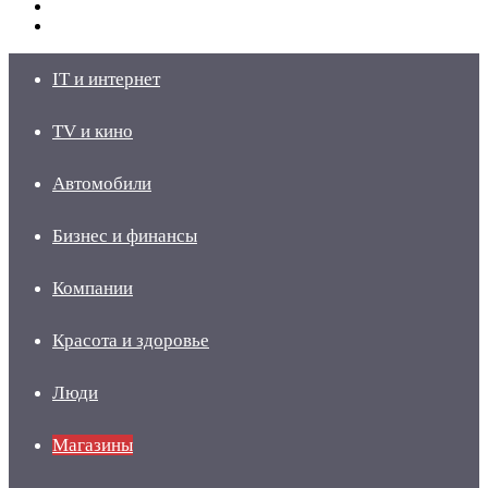
Switch
skin
Войти
IT и интернет
TV и кино
Автомобили
Бизнес и финансы
Компании
Красота и здоровье
Люди
Магазины