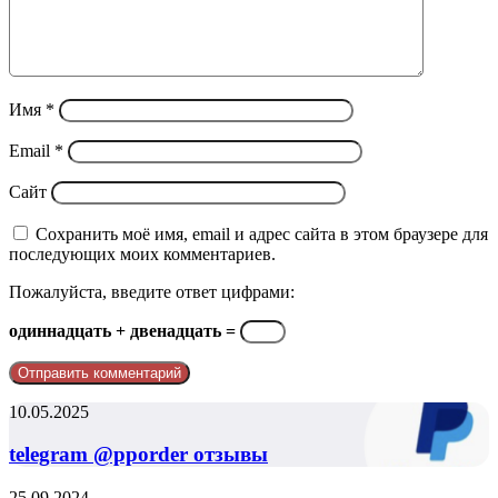
Имя
*
Email
*
Сайт
Сохранить моё имя, email и адрес сайта в этом браузере для
последующих моих комментариев.
Пожалуйста, введите ответ цифрами:
одиннадцать + двенадцать =
telegram
10.05.2025
@pporder
отзывы
telegram @pporder отзывы
Почему
25.09.2024