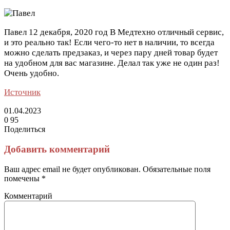
Павел
12 декабря, 2020 год
В Медтехно отличный сервис,
и это реально так! Если чего-то нет в наличии, то всегда
можно сделать предзаказ, и через пару дней товар будет
на удобном для вас магазине. Делал так уже не один раз!
Очень удобно.
Источник
01.04.2023
0
95
Поделиться
Facebook
Twitter
LinkedIn
Tumblr
Reddit
Вконтакте
Одноклассники
Skype
Messenger
Messenger
WhatsApp
Telegram
Viber
Line
Поделиться
Печатать
через
Добавить комментарий
электронную
почту
Ваш адрес email не будет опубликован.
Обязательные поля
помечены
*
Комментарий