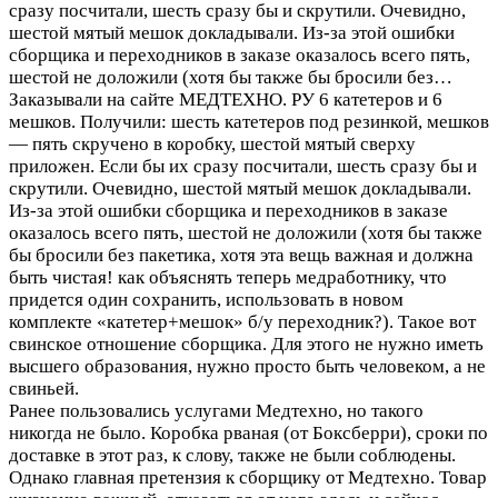
сразу посчитали, шесть сразу бы и скрутили. Очевидно,
шестой мятый мешок докладывали. Из-за этой ошибки
сборщика и переходников в заказе оказалось всего пять,
шестой не доложили (хотя бы также бы бросили без…
Заказывали на сайте МЕДТЕХНО. РУ 6 катетеров и 6
мешков. Получили: шесть катетеров под резинкой, мешков
— пять скручено в коробку, шестой мятый сверху
приложен. Если бы их сразу посчитали, шесть сразу бы и
скрутили. Очевидно, шестой мятый мешок докладывали.
Из-за этой ошибки сборщика и переходников в заказе
оказалось всего пять, шестой не доложили (хотя бы также
бы бросили без пакетика, хотя эта вещь важная и должна
быть чистая! как объяснять теперь медработнику, что
придется один сохранить, использовать в новом
комплекте «катетер+мешок» б/у переходник?). Такое вот
свинское отношение сборщика. Для этого не нужно иметь
высшего образования, нужно просто быть человеком, а не
свиньей.
Ранее пользовались услугами Медтехно, но такого
никогда не было. Коробка рваная (от Боксберри), сроки по
доставке в этот раз, к слову, также не были соблюдены.
Однако главная претензия к сборщику от Медтехно. Товар