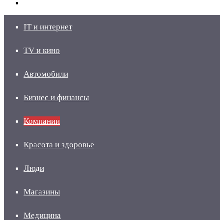
skin
Войти
IT и интернет
TV и кино
Автомобили
Бизнес и финансы
Компании
Красота и здоровье
Люди
Магазины
Медицина