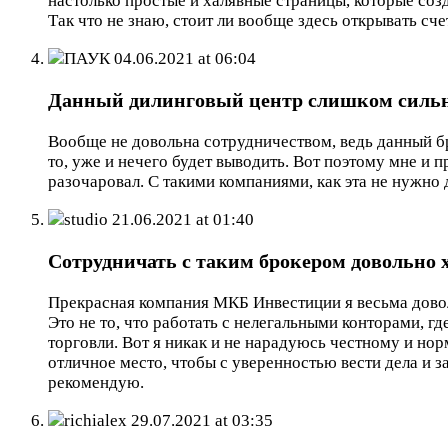
настолько простые и халявные страницы, которые созд
Так что не знаю, стоит ли вообще здесь открывать счет
ПАУК
04.06.2021 at 06:04
Данный дилинговый центр слишком силь
Вообще не довольна сотрудничеством, ведь данный бр
то, уже и нечего будет выводить. Вот поэтому мне и 
разочаровал. С такими компаниями, как эта не нужно 
studio
21.06.2021 at 01:40
Сотрудничать с таким брокером довольно 
Прекрасная компания МКБ Инвестиции я весьма довол
Это не то, что работать с нелегальными конторами, г
торговли. Вот я никак и не нарадуюсь честному и но
отличное место, чтобы с уверенностью вести дела и 
рекомендую.
richialex
29.07.2021 at 03:35