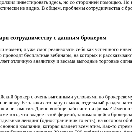
родолжил инвестировать здесь, но со сторонней помощью. Н
тически не видно. В общем, проблемы сотрудничества с брок
одаря сотрудничеству с данным брокером
ый момент, я уже смог реализовать себя как успешного инвес
о проводят бесплатные вебинары, на которых и рассказывают
ляет отличную аналитику и весьма выгодные торговые сигна
сийский брокер с очень выгодными условиями по брокерскому
м не вижу. Есть каких-то пару ссылок, отдельный раздел на
так и не заметил. Давно вообще работает эта фирма? Именно
роме того, что владеет этой фирмой, занимающейся брокерск
тдельный лендинг (одностраничник то есть), на котором об
основной компании, которая владеет всем этим. Как-то стрем