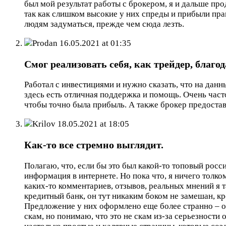
был мой результат работы с брокером, я и дальше п
так как слишком высокие у них спреды и прибыли прак
людям задуматься, прежде чем сюда лезть.
Prodan
16.05.2021 at 01:35
Смог реализовать себя, как трейдер, благ
Работал с инвестициями и нужно сказать, что на данн
здесь есть отличная поддержка и помощь. Очень част
чтобы точно была прибыль. А также брокер предостав
Krilov
18.05.2021 at 18:05
Как-то все стремно выглядит.
Полагаю, что, если бы это был какой-то топовый рос
информация в интернете. Но пока что, я ничего толко
каких-то комментариев, отзывов, реальных мнений я 
кредитный банк, он тут никаким боком не замешан, к
Предложение у них оформлено еще более странно – о
скам, но понимаю, что это не скам из-за серьезности 