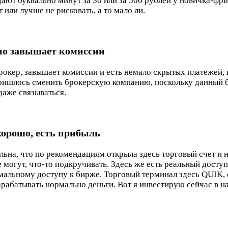
ают буквально минут за 30 или за 500 рублей у новичка-фри
 или лучше не рисковать, а то мало ли.
но завышает комиссии
окер, завышает комиссии и есть немало скрытых платежей, п
пришлось сменить брокерскую компанию, поскольку данный бр
даже связываться.
хорошо, есть прибыль
ьна, что по рекомендациям открыла здесь торговый счет и 
де могут, что-то подкручивать. Здесь же есть реальный дост
рмальному доступу к бирже. Торговый терминал здесь QUIK, 
зарабатывать нормально деньги. Вот я инвестирую сейчас в н