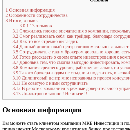
1
Основная информация
2
Особенности сотрудничества
3
Итоги, отзывы
3.0.1
13 отзывов
3.1
Сложились плохие впечатления о компании, поскольку
3.2
Смог реализовать себя, как трейдер, благодаря сотруд
3.3
Как-то все стремно выглядит.
3.4
Данный дилинговый центр слишком сильно завышает
3.5
Сотрудничать с таким брокером довольно хорошо, ест
3.6
Готов рассказать о своем опыте инвестирования с ком
3.7
Довольна тем, что смогла выгодно инвестировать, ком
3.8
Компания среднего уровня, работает легально, но усло
3.9
Такого брокера людям не стыдно и подсказать, высоки
3.10
Дилинговый центр мне неправильно провел консуль
3.11
Не советую с ними сотрудничать
3.12
В работе с компанией в режиме доверительного управ
3.13
Ло-хо-трон в законе ! Не иначе !!
Основная информация
Вы можете стать клиентом компании МКБ Инвестиции и по
принадлежит Московскому кредитному банку, предоставляе