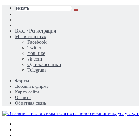
Искать
Switch
skin
Sidebar
Случайная
статья
Вход / Регистрация
Мы в соцсетях
Facebook
Twitter
YouTube
vk.com
Одноклассники
Telegram
Форум
Добавить фирму
Карта сайта
О сайте
Обратная связь
Меню
Искать
Switch