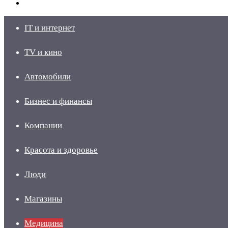
skin
Войти
IT и интернет
TV и кино
Автомобили
Бизнес и финансы
Компании
Красота и здоровье
Люди
Магазины
Медицина