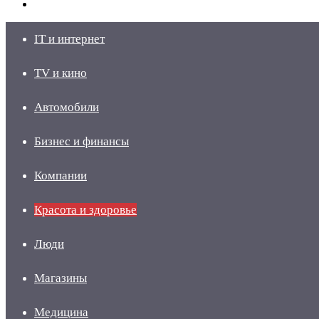
skin
Войти
IT и интернет
TV и кино
Автомобили
Бизнес и финансы
Компании
Красота и здоровье
Люди
Магазины
Медицина