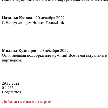
Наталья Котова
 - 29 декабря 2022

С Наступающим Новым Годом!! 🎄

Михаил Кузнецов
 - 29 декабря 2022

Отличнейшая подборка для мужчин! Все темы актуальны и в
партнером.
29.12.2022
0
1 265
Поделиться
Facebook
Twitter
LinkedIn
Tumblr
Reddit
Вконтакте
Одноклассники
Skype
Messenger
Messenger
WhatsApp
Telegram
Viber
Line
Поделиться
Печатать
через
Добавить комментарий
электронную