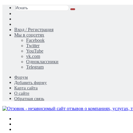
Искать
Switch
skin
Sidebar
Случайная
статья
Вход / Регистрация
Мы в соцсетях
Facebook
Twitter
YouTube
vk.com
Одноклассники
Telegram
Форум
Добавить фирму
Карта сайта
О сайте
Обратная связь
Меню
Искать
Switch