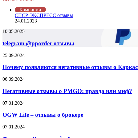
Закрыть
Компании
СПСР-ЭКСПРЕСС отзывы
24.01.2023
telegram
10.05.2025
@pporder
отзывы
telegram @pporder отзывы
Почему
25.09.2024
появляются
негативные
Почему появляются негативные отзывы о Каркас 
отзывы
о
Негативные
06.09.2024
Каркас
отзывы
Тайги
о
Негативные отзывы о PMGO: правда или миф?
и
PMGO:
что
правда
OGW
07.01.2024
об
или
Life
этом
миф?
–
OGW Life – отзывы о брокере
говорят
отзывы
партнёры
о
Франшиза
07.01.2024
брокере
Восточный
оборот,