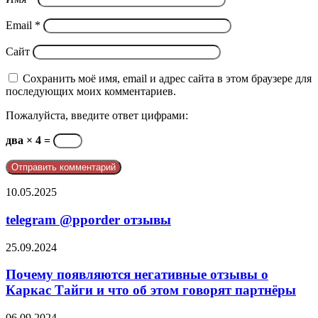
Email
*
Сайт
Сохранить моё имя, email и адрес сайта в этом браузере для
последующих моих комментариев.
Пожалуйста, введите ответ цифрами:
два × 4 =
telegram
10.05.2025
@pporder
отзывы
telegram @pporder отзывы
Почему
25.09.2024
появляются
негативные
Почему появляются негативные отзывы о
отзывы
Каркас Тайги и что об этом говорят партнёры
о
Каркас
Негативные
06.09.2024