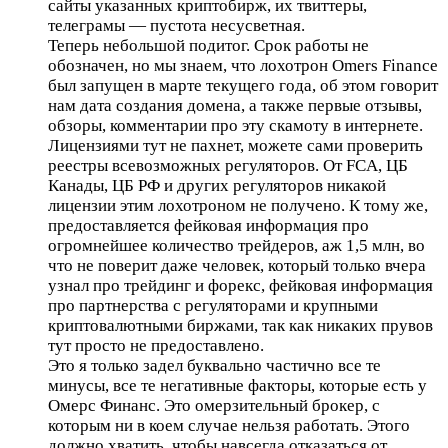
сайты указанных криптобирж, их твиттеры,
телеграмы — пустота несусветная.
Теперь небольшой подитог. Срок работы не
обозначен, но мы знаем, что лохотрон Omers Finance
был запущен в марте текущего года, об этом говорит
нам дата создания домена, а также первые отзывы,
обзоры, комментарии про эту скамоту в интернете.
Лицензиями тут не пахнет, можете сами проверить
реестры всевозможных регуляторов. От FCA, ЦБ
Канады, ЦБ РФ и других регуляторов никакой
лицензии этим лохотроном не получено. К тому же,
предоставляется фейковая информация про
огромнейшее количество трейдеров, аж 1,5 млн, во
что не поверит даже человек, который только вчера
узнал про трейдинг и форекс, фейковая информация
про партнерства с регуляторами и крупными
криптовалютными биржами, так как никаких прувов
тут просто не предоставлено.
Это я только задел буквально частично все те
минусы, все те негативные факторы, которые есть у
Омерс Финанс. Это омерзительный брокер, с
которым ни в коем случае нельзя работать. Этого
должно хватить, чтобы навсегда отказаться от