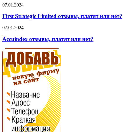
нет?
First
07.01.2024
Strategic
Limited
First Strategic Limited отзывы, платят или нет?
отзывы,
платят
Accuindex
07.01.2024
или
отзывы,
нет?
платят
Accuindex отзывы, платят или нет?
или
нет?