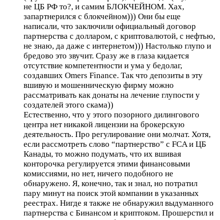
не ЦБ РФ то?, и самим БЛОКЧЕЙНОМ. Хах,
запартнерился с блокчейном))) Они бы еще
написали, что заключили официальный договор
партнерства с долларом, с криптовалютой, с нефтью,
не знаю, да даже с интернетом))) Настолько глупо и
бредово это звучит. Сразу же в глаза кидается
отсутствие компетентности и ума у бедолаг,
создавших Omers Finance. Так что депозиты в эту
вшивую и мошенническую фирму можно
рассматривать как донаты на лечение глупости у
создателей этого скама))
Естественно, что у этого позорного дилингового
центра нет никакой лицензии на брокерскую
деятельность. Про регулирование они молчат. Хотя,
если рассмотреть слово “партнерство” с FCA и ЦБ
Канады, то можно подумать, что их вшивая
конторочка регулируется этими финансовыми
комиссиями, но нет, ничего подобного не
обнаружено. Я, конечно, так и знал, но потратил
пару минут на поиск этой компании в указанных
реестрах. Нигде я также не обнаружил выдуманного
партнерства с Бинансом и криптоком. Прошерстил и