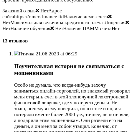
Заказной отзыв
НетАдрес
сайтаhttps://omersfinance.ltdНаличие демо-счета
НетМаксимальная величина кредитного плеча-Лицензия
НетНаличие обучения
НетНаличие ПАММ счетаНет
13 отзывов
Птичка
21.06.2023 at 06:29
Поучительная история не связываться с
мошенниками
Особо не думала, что когда-нибудь захочу
заниматься онлайн-торговлей, но знакомый уговорил
меня открыть счет в этой злополучной лохотронской
финансовой ловушке, где я потеряла деньги. Не
знаю, почему я ему поверила, но в итоге и он, и я
потеряли вместе более 2000 у.е., точнее, не потеряли,
а подарили этим мошенникам. Они развели его на
деньги, а он меня за собой утащил. Конечно, от