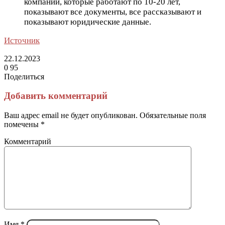
компании, которые работают по 10-20 лет,
показывают все документы, все рассказывают и
показывают юридические данные.
Источник
22.12.2023
0
95
Поделиться
Facebook
Twitter
LinkedIn
Tumblr
Reddit
Вконтакте
Одноклассники
Skype
Messenger
Messenger
WhatsApp
Telegram
Viber
Line
Поделиться
Печатать
через
Добавить комментарий
электронную
почту
Ваш адрес email не будет опубликован.
Обязательные поля
помечены
*
Комментарий
Имя
*