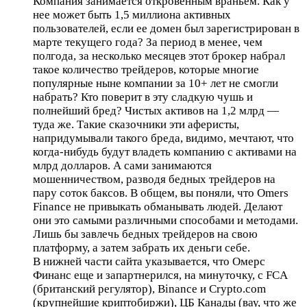
Компания занимается откровенным враньем. Как у
нее может быть 1,5 миллиона активных
пользователей, если ее домен был зарегистрирован в
марте текущего года? За период в менее, чем
полгода, за несколько месяцев этот брокер набрал
такое количество трейдеров, которые многие
популярные ныне компании за 10+ лет не смогли
набрать? Кто поверит в эту сладкую чушь и
полнейший бред? Чистых активов на 1,2 млрд —
туда же. Такие сказочники эти аферисты,
напридумывали такого бреда, видимо, мечтают, что
когда-нибудь будут владеть компанию с активами на
млрд долларов. А сами занимаются
мошенничеством, разводя бедных трейдеров на
пару соток баксов. В общем, вы поняли, что Omers
Finance не привыкать обманывать людей. Делают
они это самыми различными способами и методами.
Лишь бы завлечь бедных трейдеров на свою
платформу, а затем забрать их деньги себе.
В нижней части сайта указывается, что Омерс
Финанс еще и запартнерился, на минуточку, с FCA
(британский регулятор), Binance и Crypto.com
(крупнейшие криптобиржи), ЦБ Канады (вау, что же