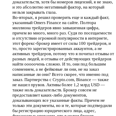
доказательств, хотя бы номеров лицензий, я не знаю,
и это абсолютно негативный фактор, на который
нельзя закрывать глаза.
Во-вторых, я решил проверить еще и каждый факт,
указанный Omers Finance на сайте. Полтора
миллиона трейдеров явно завышенная цифра,
причем во много, много раз. Судя по посещаемости
и отсутствии огромной популярности в интернете,
этот форекс-брокер имеет от силы 100 трейдеров, и
то, просто зарегистрированных аккаунтов, а не
активных трейдеров, потому что я почитал отзывы от
разных людей, и отзывы от действующих трейдеров
найти ооооочень сложно. И то, они под большим
сомнением, а не фейковые ли они, не на заказ
написанные ли они? Всего скорее, что именно под
заказ. Партнерства с Crypto.com, Binance — также
не нашел прувов. Активы более 1,2 млрд USD —
также ноль доказательств. Брокер совсем не
предоставляет каких-либо документов,
доказывающих все указанные факты. Причем не
только эти документы, но и те, которые подтвердили
бы регистрацию юридического лица, адрес,
финансовые операции, что в целом брокер