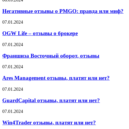
Тайги
отзывы
и
о
Негативные отзывы о PMGO: правда или миф?
что
PMGO:
об
правда
OGW
07.01.2024
этом
или
Life
говорят
миф?
–
OGW Life – отзывы о брокере
партнёры
отзывы
о
Франшиза
07.01.2024
брокере
Восточный
оборот,
Франшиза Восточный оборот, отзывы
отзывы
Ares
07.01.2024
Management
отзывы,
Ares Management отзывы, платят или нет?
платят
или
GuardCapital
07.01.2024
нет?
отзывы,
платят
GuardCapital отзывы, платят или нет?
или
нет?
Win4Trader
07.01.2024
отзывы,
платят
Win4Trader отзывы, платят или нет?
или