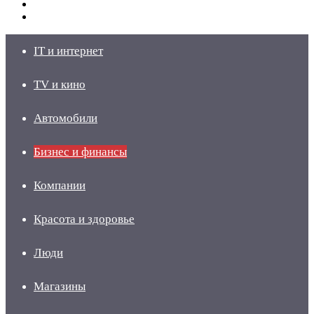
Switch
skin
Войти
IT и интернет
TV и кино
Автомобили
Бизнес и финансы
Компании
Красота и здоровье
Люди
Магазины