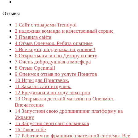
Отзывы
1
Сайт с товарами Trendyol
2
надежная команда и качественный сервис
3
Правила сайта
4
Отзыв Опенмол. Ребята опытные
5
Все круто, поддержка на уровне !
6
Открыл магазин по Декору и свету
7
Очень добродушная атмосфера
8
Отзыв Openmall
9
Опенмол отзыв по услуге Принтов
10
Игры для Приставок.
11
Заказал сайт игрушек.
12
Бредятина и по ходу лохотрон
13
Открывали детский магазин на Опенмол.
Впечатления
14
Запустили свою дропшиппинг платформу на
Украину
15
Запустил свой сайт сальников
16
Такое себе
17
Работаем по франшизе платежной системы. Все