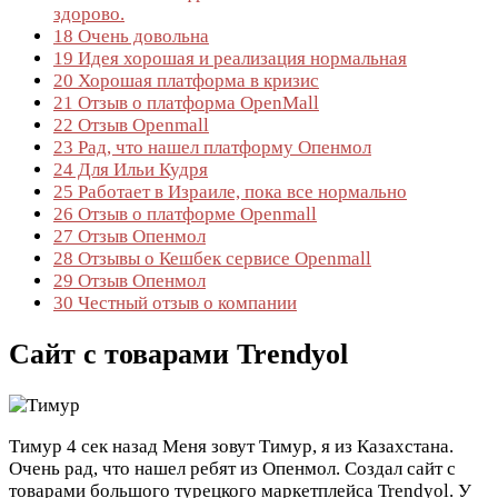
здорово.
18
Очень довольна
19
Идея хорошая и реализация нормальная
20
Хорошая платформа в кризис
21
Отзыв о платформа OpenMall
22
Отзыв Openmall
23
Рад, что нашел платформу Опенмол
24
Для Ильи Кудря
25
Работает в Израиле, пока все нормально
26
Отзыв о платформе Openmall
27
Отзыв Опенмол
28
Отзывы о Кешбек сервисе Openmall
29
Отзыв Опенмол
30
Честный отзыв о компании
Сайт с товарами Trendyol
Тимур
4 сек назад
Меня зовут Тимур, я из Казахстана.
Очень рад, что нашел ребят из Опенмол. Создал сайт с
товарами большого турецкого маркетплейса Trendyol. У