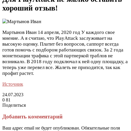
хороший отзыв!
Мартынов Иван
14 апреля, 2020 год
У каждого свое
мнение. А я считаю, что PlayАttack заслуживает на
высокую оценку. Платит без вопросов, саппорт всегда
готов помочь с подбором работающих связок. За 2 года
монетизации трафика с этой партнеркой траблов не
возникало. В 2018 году подключал к ней одну площадку, а
теперь уже перевел все. Жалеть не приходится, так как
профит растет.
Источник
24.07.2023
0
81
Поделиться
Facebook
Twitter
LinkedIn
Tumblr
Reddit
Вконтакте
Одноклассники
Skype
Messenger
Messenger
WhatsApp
Telegram
Viber
Line
Поделиться
Печатать
через
Добавить комментарий
электронную
почту
Ваш адрес email не будет опубликован.
Обязательные поля