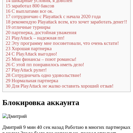
14
шикарные условия, я доволен
15
заработал 800 баксов
16
С выплатами все ок.
17
сотрудничаю с Playattack с начала 2020 года
18
рекомендую Playattack всем, кто хочет заработать денег!!
19
отличные турниры
20
партнерка, достойная уважения
21
PlayАttack – надежная пп!
22
Эту программу мне посоветовали, что очень кстати!
23
Хорошая партнерка
24
С PlayАttack выгодно!
25
Мои финансы – поют романсы!
26
С этой пп понравилось иметь дело!
27
PlayАttack рулит!
28
Сотрудничать одно удовольствие!
29
Нормальная партнерка
30
Для PlayАttack не жалко оставить хороший отзыв!
Блокировка аккаунта
Дмитрий
9 мин 40 сек назад
Работаю в многих партнерках