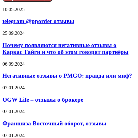
telegram
10.05.2025
@pporder
отзывы
telegram @pporder отзывы
Почему
25.09.2024
появляются
негативные
Почему появляются негативные отзывы о
отзывы
Каркас Тайги и что об этом говорят партнёры
о
Каркас
Негативные
06.09.2024
Тайги
отзывы
и
о
Негативные отзывы о PMGO: правда или миф?
что
PMGO:
об
правда
OGW
07.01.2024
этом
или
Life
говорят
миф?
–
OGW Life – отзывы о брокере
партнёры
отзывы
о
Франшиза
07.01.2024
брокере
Восточный
оборот,
Франшиза Восточный оборот, отзывы
отзывы
Ares
07.01.2024