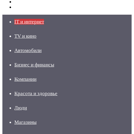
Switch
skin
Войти
IT и интернет
TV и кино
Автомобили
Бизнес и финансы
Компании
Красота и здоровье
Люди
Магазины