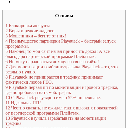
Отзывы
1
Блокировка аккаунта
2
Воры и редкие жадюги
3
Мошенники – бегите от них!
4
Преимущество партнерки Playattack – быстрый запуск
программы.
5
Наконец-то мой сайт начал приносить доход! А все
благодаря партнерской программе Плейаттак.
6
Не могу нарадоваться доходу со своего сайта!
7
Для монетизации гемблинг-трафика Playattack – то, что
реально нужно.
8
Playattack не придирается к трафику, принимает
фактически любое ГЕО.
9
Playattack первая пп по монетизации игрового трафика,
где попробовал гнать моб.трафик
10
С Playattack регулярно имею 55% по ревшаре.
11
Идеальная ПП!
12
Честно сказать, не ожидал таких высоких показателей
от партнерской программы Плейатак.
13
Playattack научила зарабатывать на монетизации
трафика