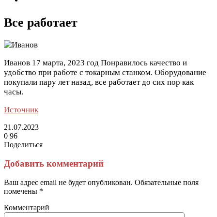
Все работает
Иванов
17 марта, 2023 год
Понравилось качество и
удобство при работе с токарным станком. Оборудование
покупали пару лет назад, все работает до сих пор как
часы.
Источник
21.07.2023
0
96
Поделиться
Facebook
Twitter
LinkedIn
Tumblr
Reddit
Вконтакте
Одноклассники
Skype
Messenger
Messenger
WhatsApp
Telegram
Viber
Line
Поделиться
Печатать
через
Добавить комментарий
электронную
почту
Ваш адрес email не будет опубликован.
Обязательные поля
помечены
*
Комментарий