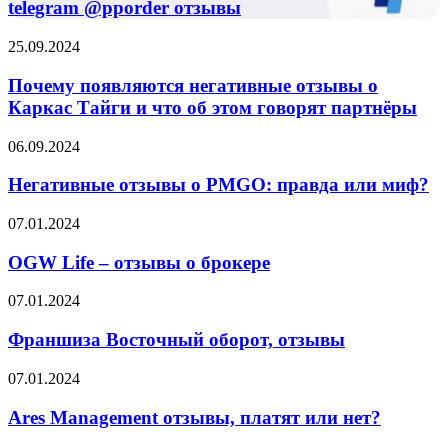
отзывы
telegram @pporder отзывы
Почему
25.09.2024
появляются
негативные
Почему появляются негативные отзывы о
отзывы
Каркас Тайги и что об этом говорят партнёры
о
Каркас
Негативные
06.09.2024
Тайги
отзывы
и
о
Негативные отзывы о PMGO: правда или миф?
что
PMGO:
об
правда
OGW
07.01.2024
этом
или
Life
говорят
миф?
–
OGW Life – отзывы о брокере
партнёры
отзывы
о
Франшиза
07.01.2024
брокере
Восточный
оборот,
Франшиза Восточный оборот, отзывы
отзывы
Ares
07.01.2024
Management
отзывы,
Ares Management отзывы, платят или нет?
платят