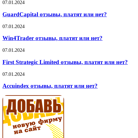
или
GuardCapital
07.01.2024
нет?
отзывы,
платят
GuardCapital отзывы, платят или нет?
или
нет?
Win4Trader
07.01.2024
отзывы,
платят
Win4Trader отзывы, платят или нет?
или
нет?
First
07.01.2024
Strategic
Limited
First Strategic Limited отзывы, платят или нет?
отзывы,
платят
Accuindex
07.01.2024
или
отзывы,
нет?
платят
Accuindex отзывы, платят или нет?
или
нет?