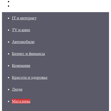
Switch
skin
Войти
IT и интернет
TV и кино
Автомобили
Бизнес и финансы
Компании
Красота и здоровье
Люди
Магазины