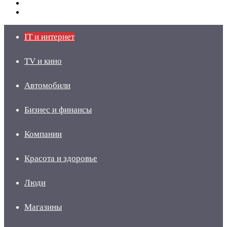
Switch
skin
Войти
IT и интернет
TV и кино
Автомобили
Бизнес и финансы
Компании
Красота и здоровье
Люди
Магазины