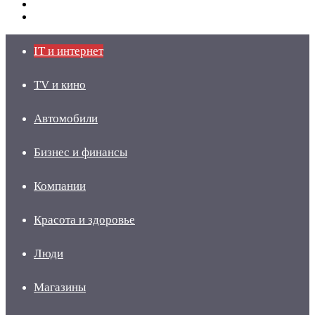
Switch
skin
Войти
IT и интернет
TV и кино
Автомобили
Бизнес и финансы
Компании
Красота и здоровье
Люди
Магазины