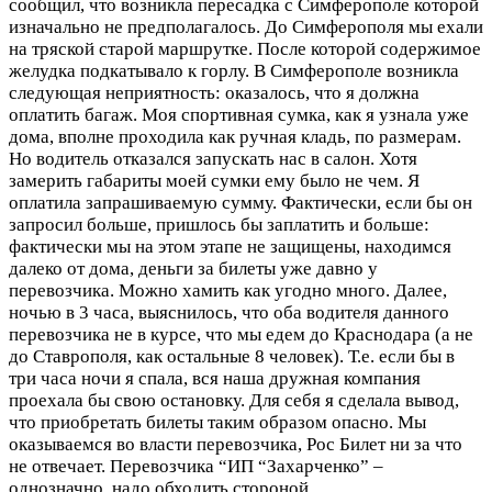
сообщил, что возникла пересадка с Симферополе которой
изначально не предполагалось. До Симферополя мы ехали
на тряской старой маршрутке. После которой содержимое
желудка подкатывало к горлу. В Симферополе возникла
следующая неприятность: оказалось, что я должна
оплатить багаж. Моя спортивная сумка, как я узнала уже
дома, вполне проходила как ручная кладь, по размерам.
Но водитель отказался запускать нас в салон. Хотя
замерить габариты моей сумки ему было не чем. Я
оплатила запрашиваемую сумму. Фактически, если бы он
запросил больше, пришлось бы заплатить и больше:
фактически мы на этом этапе не защищены, находимся
далеко от дома, деньги за билеты уже давно у
перевозчика. Можно хамить как угодно много. Далее,
ночью в 3 часа, выяснилось, что оба водителя данного
перевозчика не в курсе, что мы едем до Краснодара (а не
до Ставрополя, как остальные 8 человек). Т.е. если бы в
три часа ночи я спала, вся наша дружная компания
проехала бы свою остановку. Для себя я сделала вывод,
что приобретать билеты таким образом опасно. Мы
оказываемся во власти перевозчика, Рос Билет ни за что
не отвечает. Перевозчика “ИП “Захарченко” –
однозначно, надо обходить стороной.