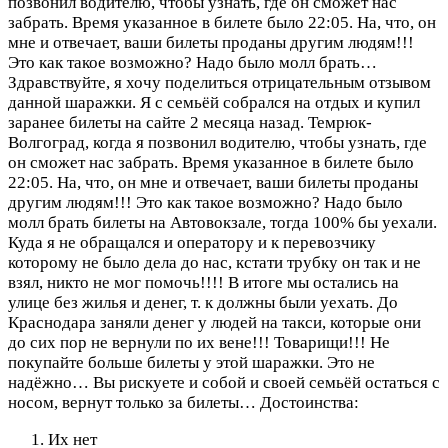
позвонил водителю, чтобы узнать, где он сможет нас
забрать. Время указанное в билете было 22:05. На, что, он
мне и отвечает, ваши билеты проданы другим людям!!!
Это как такое возможно? Надо было молл брать…
Здравствуйте, я хочу поделиться отрицательным отзывом
данной шаражки. Я с семьёй собрался на отдых и купил
заранее билеты на сайте 2 месяца назад. Темрюк-
Волгоград, когда я позвонил водителю, чтобы узнать, где
он сможет нас забрать. Время указанное в билете было
22:05. На, что, он мне и отвечает, ваши билеты проданы
другим людям!!! Это как такое возможно? Надо было
молл брать билеты на Автовокзале, тогда 100% бы уехали.
Куда я не обращался и оператору и к перевозчику
которому не было дела до нас, кстати трубку он так и не
взял, никто не мог помочь!!!! В итоге мы остались на
улице без жилья и денег, т. к должны были уехать. До
Краснодара заняли денег у людей на такси, которые они
до сих пор не вернули по их вене!!! Товарищи!!! Не
покупайте больше билеты у этой шаражки. Это не
надëжно… Вы рискуете и собой и своей семьëй остаться с
носом, вернут только за билеты…
Достоинства:
Их нет