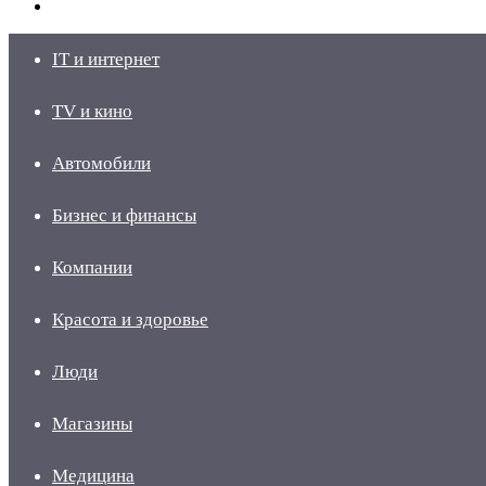
skin
Войти
IT и интернет
TV и кино
Автомобили
Бизнес и финансы
Компании
Красота и здоровье
Люди
Магазины
Медицина