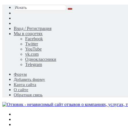
Искать
Switch
skin
Sidebar
Случайная
статья
Вход / Регистрация
Мы в соцсетях
Facebook
Twitter
YouTube
vk.com
Одноклассники
Telegram
Форум
Добавить фирму
Карта сайта
О сайте
Обратная связь
Меню
Искать
Switch