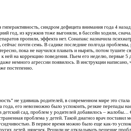
 гиперактивность, синдром дефицита внимания года 4 назад,
ний год, из кружков тоже выгоняли, в бассейн ходили, снача
паратов пропили, эффекта нет. Сонапакс назначила психиа
 сейчас почти семь. В садике последние полгода проблемы, 
нтересно, пока не научился плавать и нырять, потом тушите
к ней на коррекцию поведения. Пьем его неделю, первые 5 дн
даже немного агрессии появилось. В инструкции написано, ч
кже постепенно.
ость” не удивишь родителей, в современном мире это стала
ва года, его невозможно было успокоить, резкие перепады н
 в детский сад, проблем у родителей добавилось – жалобы…
траненная проблема у детей. Такой диагноз врач поставил м
сидчивостью. В первое время можно было еще как-то успокои
ругих детей, нянечек. Решили не откладывать решение пробл