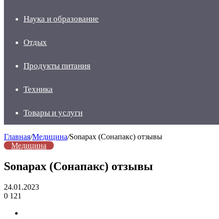
Наука и образование
Отдых
Продукты питания
Техника
Товары и услуги
Главная
/
Медицина
/
Sonapax (Сонапакс) отзывы
Медицина
Sonapax (Сонапакс) отзывы
24.01.2023
0
121