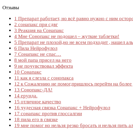
Отзывы
1
Препарат работает, но всё равно нужно с ним остор
2
сонапакс при сдвг
3
Реакция на Сонапакс
4
Мне Сонопакс не подошел – жуткие таблетки!
5
Препарат не плохой,но не всем подходит , нашел ал
6
Пила Нейрофулол
7
Сонапакс не спас…
8
мой папа присел на него
9
не почувствовал эффекта
10
Сонапакс
11
как я слезла с сонопакса
12
к Сожалению не помог,пришлось перейти на более
13
Сонопакс-ДА!
14
ерунда.
15
отличное качество
16
чудесная связка Сонапакс + Нейрофулол
17
сонапакс против глоссалгии
18
пила его в связке
19
мне помог но нельзя резко бросать и нельзя пить а