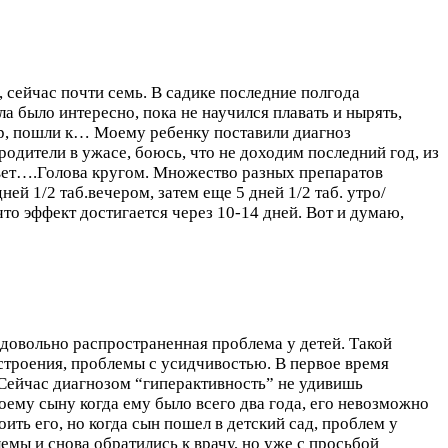
 сейчас почти семь. В садике последние полгода
ла было интересно, пока не научился плавать и нырять,
тр, пошли к…
Моему ребенку поставили диагноз
родители в ужасе, боюсь, что не доходим последний год, из
 свет….Голова кругом. Множество разных препаратов
ей 1/2 таб.вечером, затем еще 5 дней 1/2 таб. утро/
то эффект достигается через 10-14 дней. Вот и думаю,
 довольно распространенная проблема у детей. Такой
астроения, проблемы с усидчивостью. В первое время
Сейчас диагнозом “гиперактивность” не удивишь
оему сыну когда ему было всего два года, его невозможно
ть его, но когда сын пошел в детский сад, проблем у
емы и снова обратились к врачу, но уже с просьбой