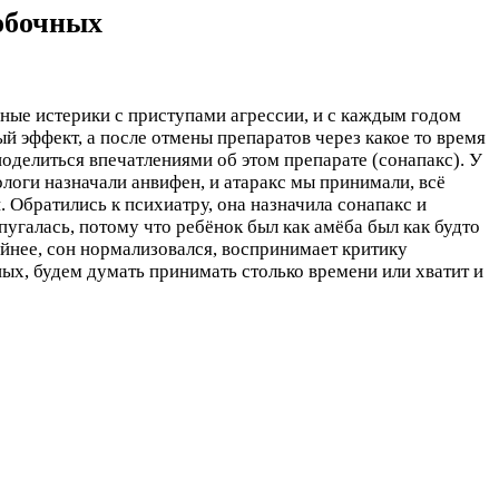
побочных
сные истерики с приступами агрессии, и с каждым годом
й эффект, а после отмены препаратов через какое то время
поделиться впечатлениями об этом препарате (сонапакс). У
логи назначали анвифен, и атаракс мы принимали, всё
. Обратились к психиатру, она назначила сонапакс и
спугалась, потому что ребёнок был как амёба был как будто
ойнее, сон нормализовался, воспринимает критику
ных, будем думать принимать столько времени или хватит и