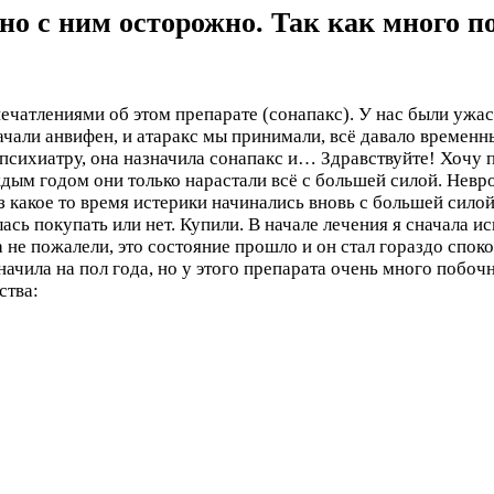
жно с ним осторожно. Так как много 
печатлениями об этом препарате (сонапакс). У нас были ужа
ачали анвифен, и атаракс мы принимали, всё давало временны
 психиатру, она назначила сонапакс и…
Здравствуйте! Хочу 
дым годом они только нарастали всё с большей силой. Невро
 какое то время истерики начинались вновь с большей силой
лась покупать или нет. Купили. В начале лечения я сначала и
 не пожалели, это состояние прошло и он стал гораздо спок
начила на пол года, но у этого препарата очень много побоч
ства: