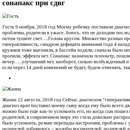
сонапакс при сдвг
Гость
9 ноября, 2018 год
Моему ребенку поставили диагноз
проблемы, родители в ужасе, боюсь, что не доходим послед
потом тушите свет….Голова кругом. Множество разных пре
гиперактивность, синдром дефицита внимания года 4 назад,
кружков тоже выгоняли, в бассейн ходили, сначала было и
пропили, эффекта нет. Сонапакс назначила психиатр, пошли 
вечер…..улучшений нет, наоборот, сильно возбужденный и 
если через 14 дней изменений не будет, будем отменять, та
Жанна
22 августа, 2018 год
Сейчас диагнозом “гиперактивн
диагноз врач поставил моему сыну когда ему было всего д
можно было еще как-то успокоить его, но когда сын пошел
родителей, в современном мире это стала довольно распрос
было успокоить, резкие перепады настроения, проблемы с у
родителей добавилось – жалобы воспитателей, родителей д