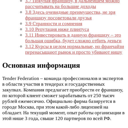
3.7
Покупая франшизу, в дальнейшем можно
рассчитывать на большие доходы
3.8
Здесь очевидные преимущества, не зря
франшизу посоветовали друзья
3.9
Странности и сомнения
3.10
Репутация ниже плинтуса
3.11
Инвестировать в данную франшизу – это
большая ошибка, будет сложно отбить деньги
3.12
Курсы в целом нормальные, но франчайзи
перенасыщают рынок и просто убивают нишу
Основная информация
Tender Federation – команда профессионалов и экспертов
в области участия в тендерах и государственных
закупках. Компания предлагает приобрести ее франшизу,
по которой клиент сможет зарабатывать от 250 тысяч
рублей ежемесячно. Официально фирма базируется в
городе Москва, при этом какой-либо лицензией на
обладает. На текущий момент, опыт работы организации в
этой нише 3 года, свыше 120 партнеров по всей РФ.