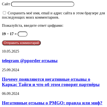
Сайт
Сохранить моё имя, email и адрес сайта в этом браузере для
последующих моих комментариев.
Пожалуйста, введите ответ цифрами:
19 − 17 =
telegram
10.05.2025
@pporder
отзывы
telegram @pporder отзывы
Почему
25.09.2024
появляются
негативные
Почему появляются негативные отзывы о
отзывы
Каркас Тайги и что об этом говорят партнёры
о
Каркас
Негативные
06.09.2024
Тайги
отзывы
и
о
Негативные отзывы о PMGO: правда или миф?
что
PMGO: