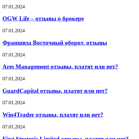
об
правда
OGW
07.01.2024
этом
или
Life
говорят
миф?
–
OGW Life – отзывы о брокере
партнёры
отзывы
о
Франшиза
07.01.2024
брокере
Восточный
оборот,
Франшиза Восточный оборот, отзывы
отзывы
Ares
07.01.2024
Management
отзывы,
Ares Management отзывы, платят или нет?
платят
или
GuardCapital
07.01.2024
нет?
отзывы,
платят
GuardCapital отзывы, платят или нет?
или
нет?
Win4Trader
07.01.2024
отзывы,
платят
Win4Trader отзывы, платят или нет?
или
нет?
First
07.01.2024
Strategic
Limited
First Strategic Limited отзывы, платят или нет?