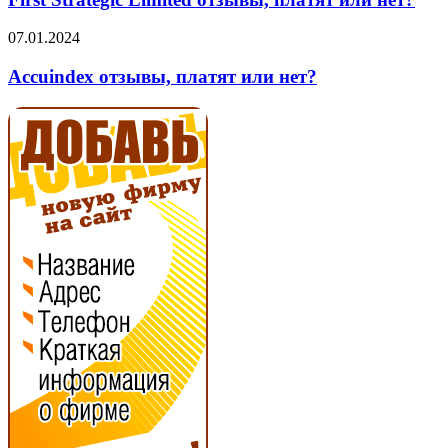
отзывы,
платят
Accuindex
07.01.2024
или
отзывы,
нет?
платят
Accuindex отзывы, платят или нет?
или
нет?