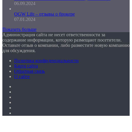
06.09.2024
OGW Life – отзывы о брокере
07.01.2024
Показать больше
Администрация сайта не несет ответственности за
содержание информации, которую размещают посетители.
Оставьте отзыв о компании, либо разместите новую компанию
для обсуждения.
Политика конфиденциальности
Карта сайта
Обратная связь
О сайте
Facebook
Twitter
YouTube
vk.com
Одноклассники
Telegram
Facebook
Twitter
WhatsApp
Telegram
Кнопка
«Наверх»