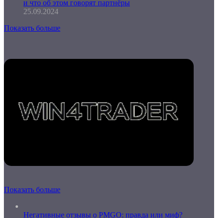
и что об этом говорят партнёры
25.09.2024
Показать больше
Показать больше
Негативные отзывы о PMGO: правда или миф?