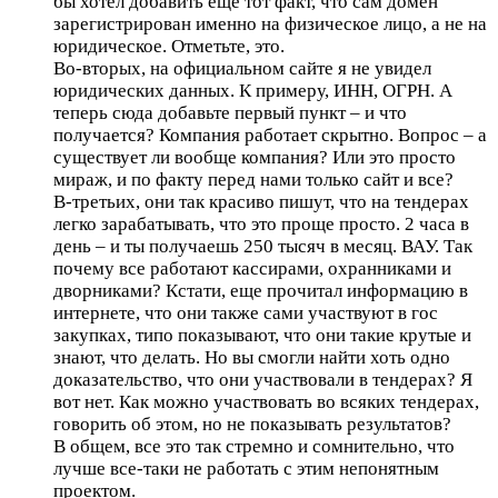
бы хотел добавить еще тот факт, что сам домен
зарегистрирован именно на физическое лицо, а не на
юридическое. Отметьте, это.
Во-вторых, на официальном сайте я не увидел
юридических данных. К примеру, ИНН, ОГРН. А
теперь сюда добавьте первый пункт – и что
получается? Компания работает скрытно. Вопрос – а
существует ли вообще компания? Или это просто
мираж, и по факту перед нами только сайт и все?
В-третьих, они так красиво пишут, что на тендерах
легко зарабатывать, что это проще просто. 2 часа в
день – и ты получаешь 250 тысяч в месяц. ВАУ. Так
почему все работают кассирами, охранниками и
дворниками? Кстати, еще прочитал информацию в
интернете, что они также сами участвуют в гос
закупках, типо показывают, что они такие крутые и
знают, что делать. Но вы смогли найти хоть одно
доказательство, что они участвовали в тендерах? Я
вот нет. Как можно участвовать во всяких тендерах,
говорить об этом, но не показывать результатов?
В общем, все это так стремно и сомнительно, что
лучше все-таки не работать с этим непонятным
проектом.