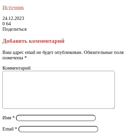
Источник
24.12.2023
0
64
Поделиться
Facebook
Twitter
LinkedIn
Tumblr
Reddit
Вконтакте
Одноклассники
Skype
Messenger
Messenger
WhatsApp
Telegram
Viber
Line
Поделиться
Печатать
через
Добавить комментарий
электронную
почту
Ваш адрес email не будет опубликован.
Обязательные поля
помечены
*
Комментарий
Имя
*
Email
*