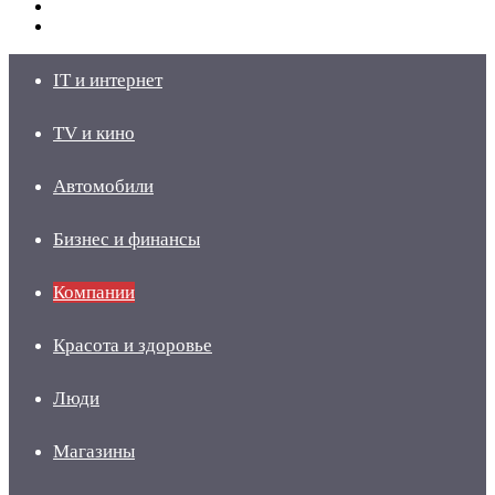
Switch
skin
Войти
IT и интернет
TV и кино
Автомобили
Бизнес и финансы
Компании
Красота и здоровье
Люди
Магазины