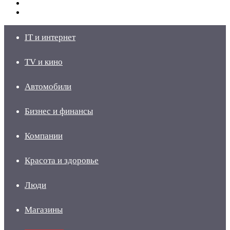
Switch
skin
Войти
IT и интернет
TV и кино
Автомобили
Бизнес и финансы
Компании
Красота и здоровье
Люди
Магазины