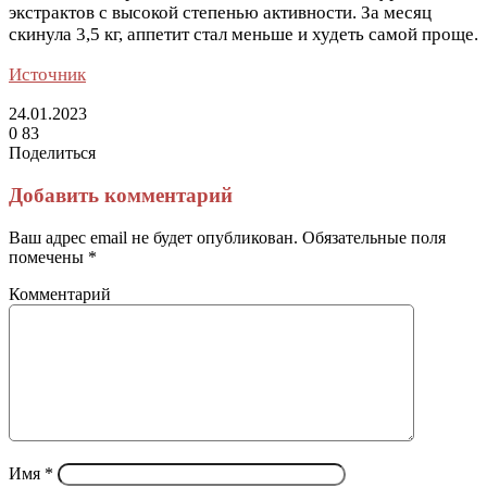
экстрактов с высокой степенью активности. За месяц
скинула 3,5 кг, аппетит стал меньше и худеть самой проще.
Источник
24.01.2023
0
83
Поделиться
Facebook
Twitter
LinkedIn
Tumblr
Reddit
Вконтакте
Одноклассники
Skype
Messenger
Messenger
WhatsApp
Telegram
Viber
Line
Поделиться
Печатать
через
Добавить комментарий
электронную
почту
Ваш адрес email не будет опубликован.
Обязательные поля
помечены
*
Комментарий
Имя
*