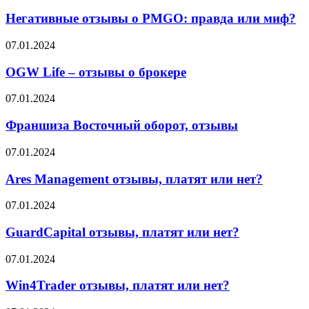
отзывы
и
о
Негативные отзывы о PMGO: правда или миф?
что
PMGO:
об
правда
OGW
07.01.2024
этом
или
Life
говорят
миф?
–
OGW Life – отзывы о брокере
партнёры
отзывы
о
Франшиза
07.01.2024
брокере
Восточный
оборот,
Франшиза Восточный оборот, отзывы
отзывы
Ares
07.01.2024
Management
отзывы,
Ares Management отзывы, платят или нет?
платят
или
GuardCapital
07.01.2024
нет?
отзывы,
платят
GuardCapital отзывы, платят или нет?
или
нет?
Win4Trader
07.01.2024
отзывы,
платят
Win4Trader отзывы, платят или нет?
или
нет?