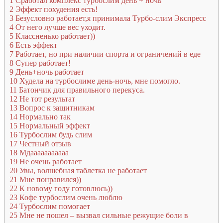
1
Сработал комплекс турбослим день + ночь
2
Эффект похудения есть!
3
Безусловно работает,я принимала Турбо-слим Экспресс
4
От него лучше вес уходит.
5
Классненько работает))
6
Есть эффект
7
Работает, но при наличии спорта и ограничений в еде
8
Супер работает!
9
День+ночь работает
10
Худела на турбослиме день-ночь, мне помогло.
11
Батончик для правильного перекуса.
12
Не тот результат
13
Вопрос к защитникам
14
Нормально так
15
Нормальный эффект
16
Турбослим будь слим
17
Честный отзыв
18
Мдааааааааааа
19
Не очень работает
20
Увы, волшебная таблетка не работает
21
Мне понравился))
22
К новому году готовлюсь))
23
Кофе турбослим очень люблю
24
Турбослим помогает
25
Мне не пошел – вызвал сильные режущие боли в