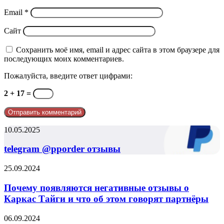
Email
*
Сайт
Сохранить моё имя, email и адрес сайта в этом браузере для
последующих моих комментариев.
Пожалуйста, введите ответ цифрами:
2 + 17 =
telegram
10.05.2025
@pporder
отзывы
telegram @pporder отзывы
Почему
25.09.2024
появляются
негативные
Почему появляются негативные отзывы о
отзывы
Каркас Тайги и что об этом говорят партнёры
о
Каркас
Негативные
06.09.2024
Тайги