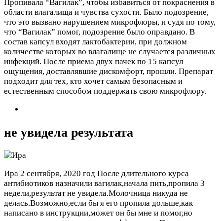
Пропивала “Вагилак”, чтобы избавиться от покраснения в
области влагалища и чувства сухости. Было подозрение,
что это вызвано нарушением микрофлоры, и судя по тому,
что “Вагилак” помог, подозрение было оправдано. В
состав капсул входят лактобактерии, при должном
количестве которых во влагалище не случается различных
инфекций. После приема двух пачек по 15 капсул
ощущения, доставлявшие дискомфорт, прошли. Препарат
подходит для тех, кто хочет самым безопасным и
естественным способом поддержать свою микрофлору.
не увидела результата
Ира
2 сентября, 2020 год
После длительного курса
антибиотиков назначили вагилак,начала пить,пропила 3
недели,результат не увидела.Молочница никуда не
делась.Возможно,если бы я его пропила дольше,как
написано в инструкции,может он бы мне и помог,но