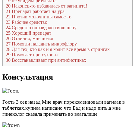
19
не увидела результата
20
Наконец-то избавилась от вагинита!
21
Препарат работает на ура
22
Против молочницы самое то.
23
Рабочее средство
24
Средство оправдало свою цену
25
Хороший препарат
26
Отлично, мне помог
27
Помогли наладить микрофлору
28
Для тех, кто как и я ходит все время в стрингах
29
Помогает при сухости
30
Восстанавливает при антибиотиках
Консультация
Гость
3 сек назад
Мне врач порекомендовали вагилак в
таблетках,купила написано что Бад и надо пить,а мне
гинеколог сказала применять во влагалище