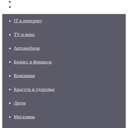
Switch
skin
Войти
IT и интернет
TV и кино
Автомобили
Бизнес и финансы
Компании
Красота и здоровье
Люди
Магазины