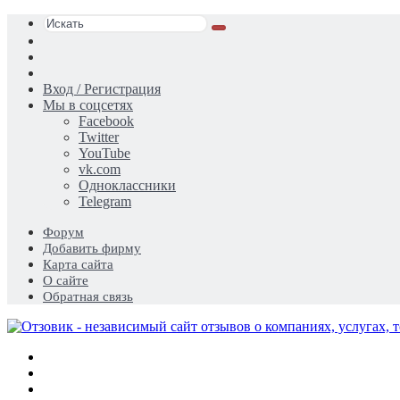
Искать
Switch
skin
Sidebar
Случайная
статья
Вход / Регистрация
Мы в соцсетях
Facebook
Twitter
YouTube
vk.com
Одноклассники
Telegram
Форум
Добавить фирму
Карта сайта
О сайте
Обратная связь
Меню
Искать
Switch