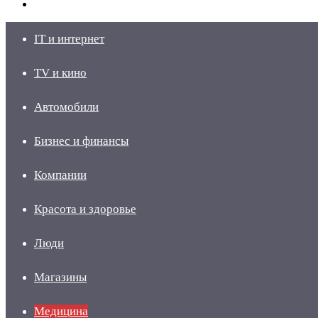
skin
Войти
IT и интернет
TV и кино
Автомобили
Бизнес и финансы
Компании
Красота и здоровье
Люди
Магазины
Медицина