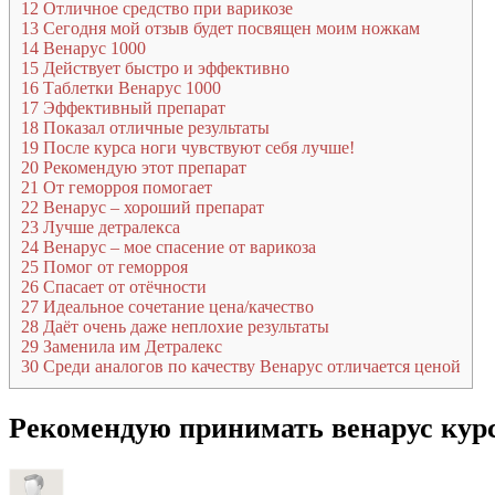
12
Отличное средство при варикозе
13
Сегодня мой отзыв будет посвящен моим ножкам
14
Венарус 1000
15
Действует быстро и эффективно
16
Таблетки Венарус 1000
17
Эффективный препарат
18
Показал отличные результаты
19
После курса ноги чувствуют себя лучше!
20
Рекомендую этот препарат
21
От геморроя помогает
22
Венарус – хороший препарат
23
Лучше детралекса
24
Венарус – мое спасение от варикоза
25
Помог от геморроя
26
Спасает от отёчности
27
Идеальное сочетание цена/качество
28
Даёт очень даже неплохие результаты
29
Заменила им Детралекс
30
Среди аналогов по качеству Венарус отличается ценой
Рекомендую принимать венарус кур