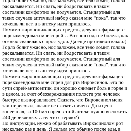
Горло болит ужасно, нос заложен, все тело ломит, голова
раскалывается. Ни спать, ни бодрствовать в таком
состоянии комфортно не получается. Стандартный для
таких случаев аптечный набор сказал мне “пока”, так что
хочешь ли нет, а в аптеку идти пришлось.
Помимо жаропонижающих средств, девушка-фармацевт
порекомендовала мне спрей…
Вот пол года не болела, как
осенью свалилась с простудой. Да еще противной какой:(
Горло болит ужасно, нос заложен, все тело ломит, голова
раскалывается. Ни спать, ни бодрствовать в таком
состоянии комфортно не получается. Стандартный для
таких случаев аптечный набор сказал мне “пока”, так что
хочешь ли нет, а в аптеку идти пришлось.
Помимо жаропонижающих средств, девушка-фармацевт
порекомендовала мне спрей для рта Вироксинол. Это по
сути спрей-антисептик, он хорошо снимает боль в горле и
в целом, за счет обеззараживания полости рта человек
быстрее выздоравливает. Сказать, что Вироксинол меня
заинтересовал, значит не сказать ничего. Да и цена
копеечная, за 100 мл спрея в этой аптеке нужно выложить
240 деревянных… ну что я теряю?)
По инструкции, нужно обрабатывать Виркосинолом рот
несколько раз в день. Я делала это обычно после еды, в