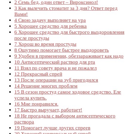
2
Семь бед, один ответ – Вироксинол!
3
Как вылечить стоматит за 3 дня? Ответ перед
Вами!
4
Свою задачу выполняет на ура
5
Хорошее средство для ребенка
6
Хорошее средство для быстрого выздоровления
после простуды
7
Хорош во время простуды
8
Ощутимо помогает быстрее выздороветь
9
Удобен в применении, обеззараживает как надо
10
Антисептический раствор для рта
11
Взял по совету врача и не пожалел
12
Прекрасный спрей
13
После операции на зуб пригодился
14
Решение многих проблем
15
В сезон простуд самое ходовое средство. Еле
успела купить.
16
Мне понравился.
17
Быстро выручает, работает!
18
Не прогадала с выбором антисептического
раствора
19
Помогает лучше других спреев
20
Хороший универсальный спрей