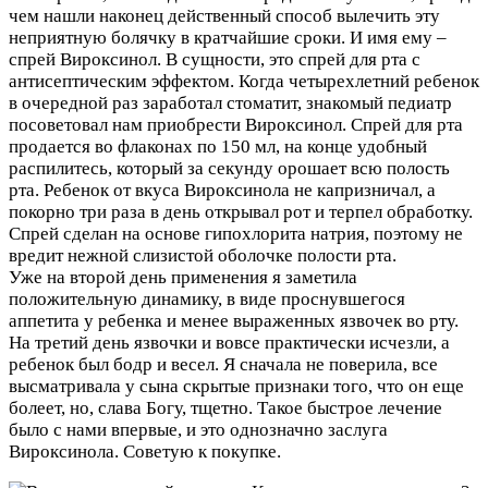
чем нашли наконец действенный способ вылечить эту
неприятную болячку в кратчайшие сроки. И имя ему –
спрей Вироксинол. В сущности, это спрей для рта с
антисептическим эффектом. Когда четырехлетний ребенок
в очередной раз заработал стоматит, знакомый педиатр
посоветовал нам приобрести Вироксинол. Спрей для рта
продается во флаконах по 150 мл, на конце удобный
распилитесь, который за секунду орошает всю полость
рта. Ребенок от вкуса Вироксинола не капризничал, а
покорно три раза в день открывал рот и терпел обработку.
Спрей сделан на основе гипохлорита натрия, поэтому не
вредит нежной слизистой оболочке полости рта.
Уже на второй день применения я заметила
положительную динамику, в виде проснувшегося
аппетита у ребенка и менее выраженных язвочек во рту.
На третий день язвочки и вовсе практически исчезли, а
ребенок был бодр и весел. Я сначала не поверила, все
высматривала у сына скрытые признаки того, что он еще
болеет, но, слава Богу, тщетно. Такое быстрое лечение
было с нами впервые, и это однозначно заслуга
Вироксинола. Советую к покупке.