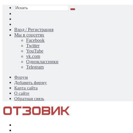
Искать
Switch
skin
Sidebar
Случайная
статья
Вход / Регистрация
Мы в соцсетях
Facebook
Twitter
YouTube
vk.com
Одноклассники
Telegram
Форум
Добавить фирму
Карта сайта
О сайте
Обратная связь
Меню
Искать