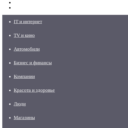
Switch
skin
Войти
IT и интернет
TV и кино
Автомобили
Бизнес и финансы
Компании
Красота и здоровье
Люди
Магазины