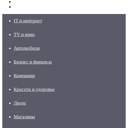
Switch
skin
Войти
IT и интернет
TV и кино
Автомобили
Бизнес и финансы
Компании
Красота и здоровье
Люди
Магазины