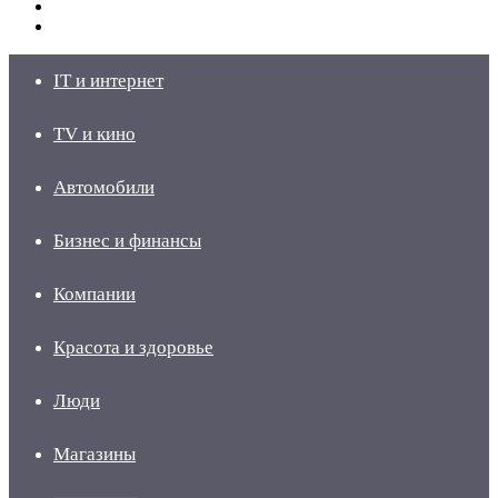
Switch
skin
Войти
IT и интернет
TV и кино
Автомобили
Бизнес и финансы
Компании
Красота и здоровье
Люди
Магазины